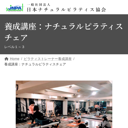
コ
ナ
ン
ビ
テ
ゲ
ン
ー
養成講座：ナチュラルピラティス
ツ
シ
へ
ョ
チェア
ス
ン
キ
に
レベル１～３
ッ
移
プ
動
Home
ピラティストレーナー養成講座
養成講座：ナチュラルピラティスチェア